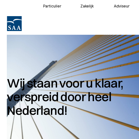
Particulier
Zakelijk
Adviseur
Voor klanten
Voor adviseurs
Wij staan voor u klaar,
verspreid door heel
Nederland!