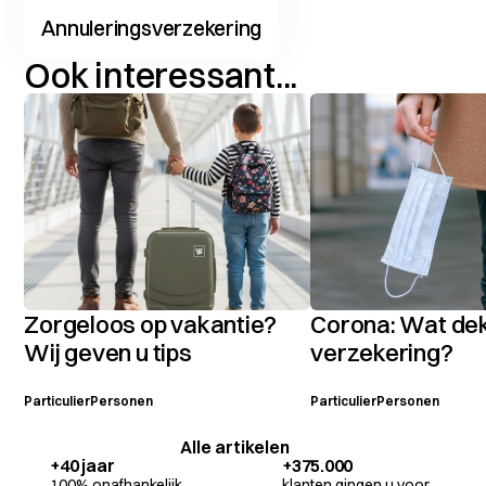
Annuleringsverzekering
Ook interessant...
Zorgeloos op vakantie?
Corona: Wat dek
Wij geven u tips
verzekering?
Particulier
Personen
Particulier
Personen
Alle artikelen
+40 jaar
+375.000
100% onafhankelijk
klanten gingen u voor