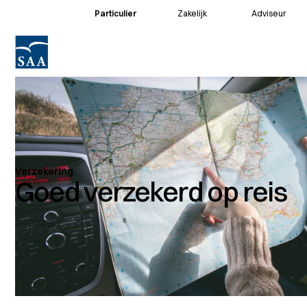
Particulier
Zakelijk
Adviseur
Voor klanten
Voor adviseurs
Verzekering
Goed verzekerd op reis