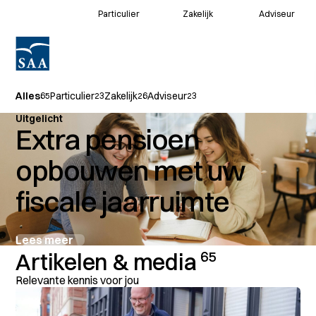
Particulier
Zakelijk
Adviseur
Voor klanten
Alles
Particulier
Zakelijk
Adviseur
65
23
26
23
Voor adviseurs
Uitgelicht
Extra pensioen
opbouwen met uw
fiscale jaarruimte
Lees meer
Artikelen & media
65
Relevante kennis voor jou