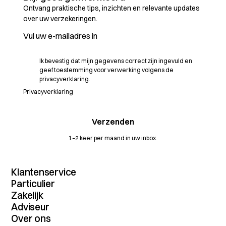
Ontvang praktische tips, inzichten en relevante updates
over uw verzekeringen.
Ik bevestig dat mijn gegevens correct zijn ingevuld en
geef toestemming voor verwerking volgens de
privacyverklaring.
Privacyverklaring
1–2 keer per maand in uw inbox.
Klantenservice
Contact
Particulier
MijnDossier
Verzekeringenoverzicht
Zakelijk
Schade melden
Autoverzekering
Verzekeringenoverzicht
Adviseur
Vergelijkingskaarten
Inboedelverzekering
Maritiem
Dienstenwijzers
Dienstenoverzicht
Over ons
Aansprakelijkheidsverzekering
Transport
Algemene voorwaarden
Extranet
Rechtsbijstandverzekering