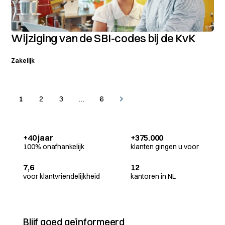
Wijziging van de SBI-codes bij de KvK
Zakelijk
1
2
3
…
6
+40 jaar
+375.000
100% onafhankelijk
klanten gingen u voor
7,6
12
voor klantvriendelijkheid
kantoren in NL
Blijf goed geïnformeerd