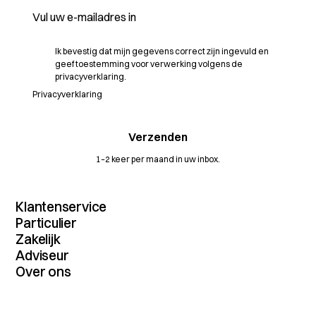
Ik bevestig dat mijn gegevens correct zijn ingevuld en
geef toestemming voor verwerking volgens de
privacyverklaring.
Privacyverklaring
1–2 keer per maand in uw inbox.
Klantenservice
Contact
Particulier
MijnDossier
Verzekeringenoverzicht
Zakelijk
Schade melden
Autoverzekering
Verzekeringenoverzicht
Adviseur
Vergelijkingskaarten
Inboedelverzekering
Maritiem
Dienstenwijzers
Dienstenoverzicht
Over ons
Aansprakelijkheidsverzekering
Transport
Algemene voorwaarden
Extranet
Rechtsbijstandverzekering
Wij zijn SAA
Agrarisch
Verzekeringsvoorwaarden
Partners
Reisverzekering
Actueel
Horeca
Verzekeringskaarten
Bromfietsverzekering
Volmacht
Pensioen
Betalingen