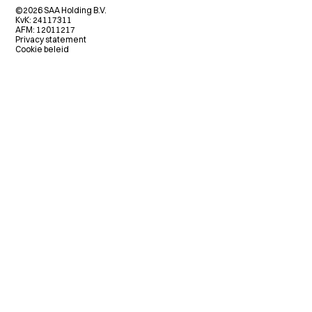
Hypotheek
Werken bij SAA
(Beroeps-)aansprakelijkheid
Klachten
Opstalverzekering
©2026 SAA Holding B.V.
Onze kantoren
Inkomen en Vitaliteit
Fraudebeleid
KvK: 24117311
Recycling
Beloningsbeleid
AFM: 12011217
KIVI
Disclaimer
Privacy statement
Cookie beleid