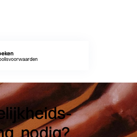
oeken
e polisvoorwaarden
lijkheids­
ng
nodig?