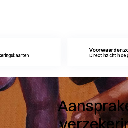
n
Voorwaarden z
ekeringskaarten
Direct inzicht in d
Aansprake
verzekeri