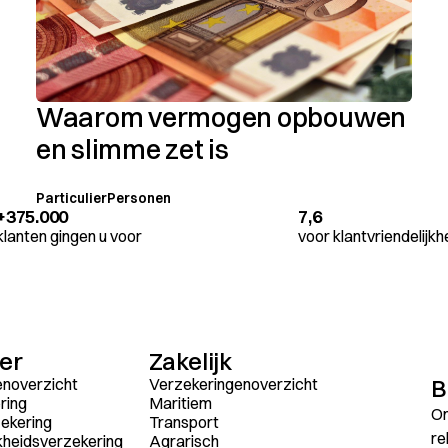
Waarom vermogen opbouwen
en slimme zet is
Particulier
Personen
+375.000
7,6
klanten gingen u voor
voor klantvriendelijkh
ier
Zakelijk
B
enoverzicht
Verzekeringenoverzicht
ring
Maritiem
On
ekering
Transport
re
kheidsverzekering
Agrarisch