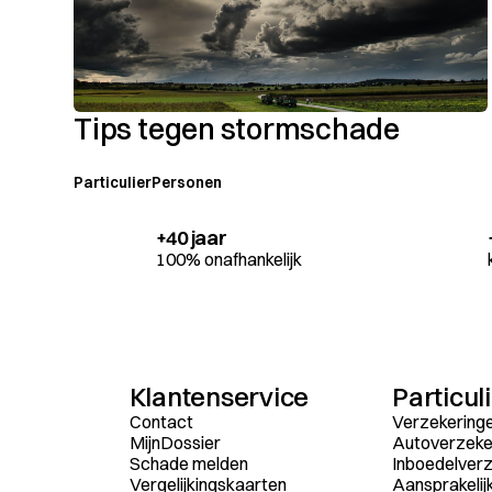
Tips tegen stormschade
Particulier
Personen
+40 jaar
100% onafhankelijk
Klantenservice
Particul
Contact
Verzekering
MijnDossier
Autoverzeke
Schade melden
Inboedelverz
Vergelijkingskaarten
Aansprakelij