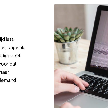
jd iets
 per ongeluk
digen. Of
voor dat
maar
e iemand