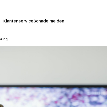
Klantenservice
Schade melden
Aansprakelijkheids­verzekering
ering
Dekking tegen onverwachte kosten
 SAA
Reisverzekering
Alles over reisverzekeringen
Opstalverzekering
Verzeker uw huis voor onverwachte schade
Bromfietsverzekering
Bekijk de mogelijkheden