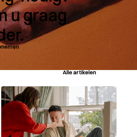
n u graag
der.
opnemen
Alle artikelen