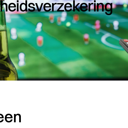
heids­verzekering
een