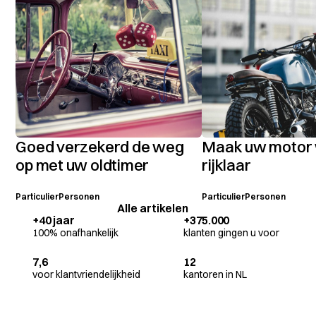
Goed verzekerd de weg
Maak uw motor
op met uw oldtimer
rijklaar
Particulier
Personen
Particulier
Personen
Alle artikelen
+40 jaar
+375.000
100% onafhankelijk
klanten gingen u voor
7,6
12
voor klantvriendelijkheid
kantoren in NL