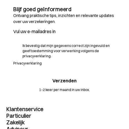
Blijf goed geïnformeerd
Ontvang praktische tips, inzichten en relevante updates
over uw verzekeringen.
Ik bevestig dat mijn gegevens correct zijn ingevuld en
geef toestemming voor verwerking volgens de
privacyverklaring.
Privacyverklaring
1–2 keer per maand in uw inbox.
Klantenservice
Contact
Particulier
MijnDossier
Verzekeringenoverzicht
Zakelijk
Schade melden
Autoverzekering
Verzekeringenoverzicht
Vergelijkingskaarten