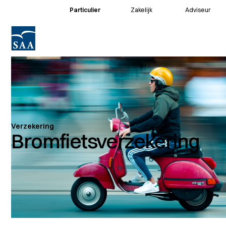
Particulier
Zakelijk
Adviseur
Voor klanten
Voor adviseurs
Verzekering
Bromfietsverzekering