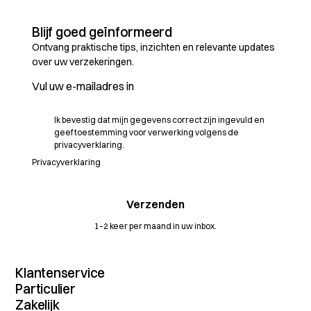
Blijf goed geïnformeerd
Ontvang praktische tips, inzichten en relevante updates
over uw verzekeringen.
Ik bevestig dat mijn gegevens correct zijn ingevuld en
geef toestemming voor verwerking volgens de
privacyverklaring.
Privacyverklaring
1–2 keer per maand in uw inbox.
Klantenservice
Contact
Particulier
MijnDossier
Verzekeringenoverzicht
Zakelijk
Schade melden