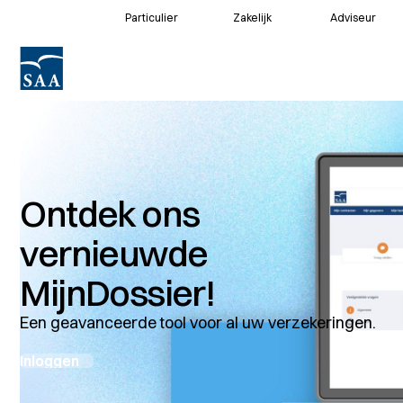
Particulier
Zakelijk
Adviseur
Voor klanten
Voor adviseurs
Ontdek ons
vernieuwde
MijnDossier!
Een geavanceerde tool voor al uw verzekeringen.
Inloggen