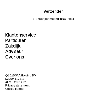
1–2 keer per maand in uw inbox.
Klantenservice
Contact
Particulier
MijnDossier
Verzekeringenoverzicht
Zakelijk
Schade melden
Autoverzekering
Verzekeringenoverzicht
Adviseur
Vergelijkingskaarten
Inboedelverzekering
Maritiem
Dienstenwijzers
Dienstenoverzicht
Over ons
Aansprakelijkheidsverzekering
Transport
Algemene voorwaarden
Extranet
Rechtsbijstandverzekering
Wij zijn SAA
Agrarisch
Verzekeringsvoorwaarden
Partners
Reisverzekering
Actueel
Horeca
Verzekeringskaarten
Bromfietsverzekering
Volmacht
Pensioen
Betalingen
Hypotheek
Werken bij SAA
(Beroeps-)aansprakelijkheid
Klachten
Opstalverzekering
©2026 SAA Holding B.V.
Onze kantoren
Inkomen en Vitaliteit
Fraudebeleid
KvK: 24117311
Recycling
Beloningsbeleid
AFM: 12011217
KIVI
Disclaimer
Privacy statement
Cookie beleid