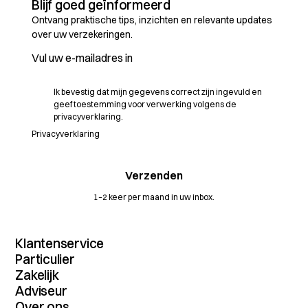
Blijf goed geïnformeerd
Ontvang praktische tips, inzichten en relevante updates
over uw verzekeringen.
Ik bevestig dat mijn gegevens correct zijn ingevuld en
geef toestemming voor verwerking volgens de
privacyverklaring.
Privacyverklaring
1–2 keer per maand in uw inbox.
Klantenservice
Contact
Particulier
MijnDossier
Verzekeringenoverzicht
Zakelijk
Schade melden
Autoverzekering
Verzekeringenoverzicht
Adviseur
Vergelijkingskaarten
Inboedelverzekering
Maritiem
Dienstenwijzers
Dienstenoverzicht
Over ons
Aansprakelijkheidsverzekering