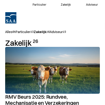
Particulier
Zakelijk
Adviseur
Voor klanten
Alles
Particulier
Zakelijk
Adviseur
65
23
26
23
Voor adviseurs
Zakelijk
26
RMV Beurs 2025: Rundvee,
Mechanisatie en Verzekeringen