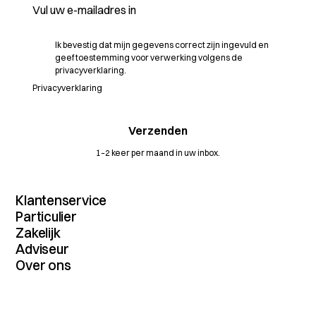
Ik bevestig dat mijn gegevens correct zijn ingevuld en
geef toestemming voor verwerking volgens de
privacyverklaring.
Privacyverklaring
1–2 keer per maand in uw inbox.
Klantenservice
Contact
Particulier
MijnDossier
Verzekeringenoverzicht
Zakelijk
Schade melden
Autoverzekering
Verzekeringenoverzicht
Adviseur
Vergelijkingskaarten
Inboedelverzekering
Maritiem
Dienstenwijzers
Dienstenoverzicht
Over ons
Aansprakelijkheidsverzekering
Transport
Algemene voorwaarden
Extranet
Rechtsbijstandverzekering
Wij zijn SAA
Agrarisch
Verzekeringsvoorwaarden
Partners
Reisverzekering
Actueel
Horeca
Verzekeringskaarten
Bromfietsverzekering
Volmacht
Pensioen
Betalingen
Hypotheek
Werken bij SAA
(Beroeps-)aansprakelijkheid