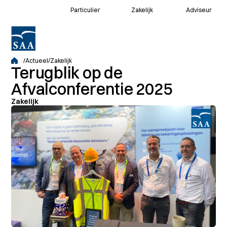
Particulier
Zakelijk
Adviseur
Voor klanten
/
Actueel
/
Zakelijk
Terugblik op de
Voor adviseurs
Afvalconferentie 2025
Zakelijk