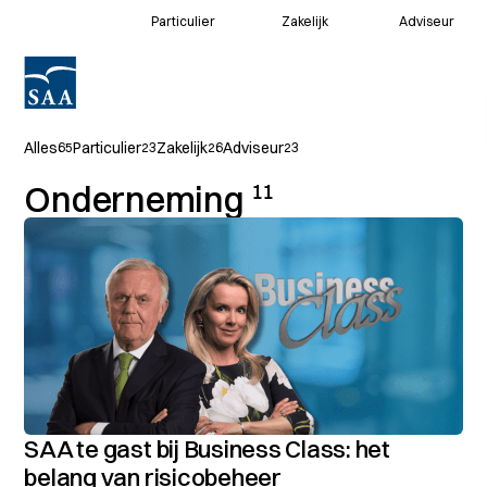
Particulier
Zakelijk
Adviseur
Voor klanten
Alles
Particulier
Zakelijk
Adviseur
65
23
26
23
Voor adviseurs
Onderneming
11
SAA te gast bij Business Class: het
belang van risicobeheer