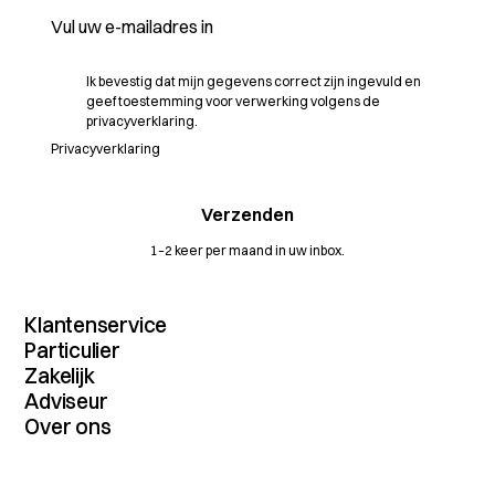
Ik bevestig dat mijn gegevens correct zijn ingevuld en
geef toestemming voor verwerking volgens de
privacyverklaring.
Privacyverklaring
1–2 keer per maand in uw inbox.
Klantenservice
Contact
Particulier
MijnDossier
Verzekeringenoverzicht
Zakelijk
Schade melden
Autoverzekering
Verzekeringenoverzicht
Adviseur
Vergelijkingskaarten
Inboedelverzekering
Maritiem
Dienstenwijzers
Dienstenoverzicht
Over ons
Aansprakelijkheidsverzekering
Transport
Algemene voorwaarden
Extranet
Rechtsbijstandverzekering
Wij zijn SAA
Agrarisch
Verzekeringsvoorwaarden
Partners
Reisverzekering
Actueel
Horeca
Verzekeringskaarten
Bromfietsverzekering
Volmacht
Pensioen
Betalingen