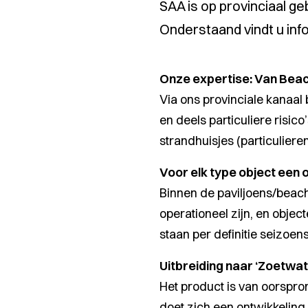
SAA is op provinciaal g
Onderstaand vindt u in
Onze expertise: Van Beac
Via ons provinciale kanaal 
en deels particuliere risic
strandhuisjes (particuliere
Voor elk type object een 
Binnen de paviljoens/beac
operationeel zijn, en obje
staan per definitie seizoen
Uitbreiding naar ‘Zoetwat
Het product is van oorspron
doet zich een ontwikkeling 