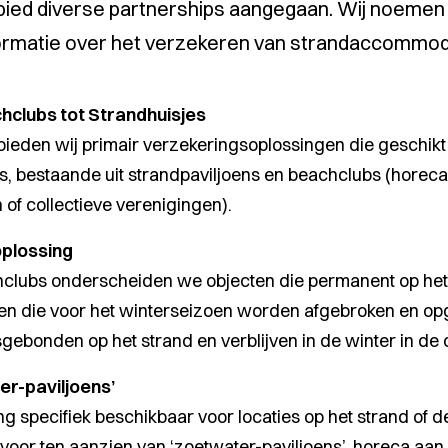
ebied diverse partnerships aangegaan. Wij noemen 
formatie over het verzekeren van strandaccommod
hclubs tot Strandhuisjes
bieden wij primair verzekeringsoplossingen die geschikt zi
o’s, bestaande uit strandpaviljoens en beachclubs (horeca)
n of collectieve verenigingen).
oplossing
hclubs onderscheiden we objecten die permanent op het
cten die voor het winterseizoen worden afgebroken en op
sgebonden op het strand en verblijven in de winter in de 
er-paviljoens’
g specifiek beschikbaar voor locaties op het strand of d
voor ten aanzien van ‘zoetwater-paviljoens’, horeca aan e