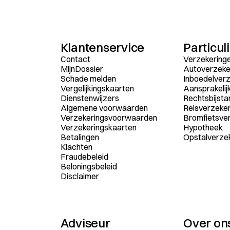
Klantenservice
Particul
Contact
Verzekering
MijnDossier
Autoverzeke
Schade melden
Inboedelverz
Vergelijkingskaarten
Aansprakelij
Dienstenwijzers
Rechtsbijsta
Algemene voorwaarden
Reisverzeker
Verzekeringsvoorwaarden
Bromfietsve
Verzekeringskaarten
Hypotheek
Betalingen
Opstalverze
Klachten
Fraudebeleid
Beloningsbeleid
Disclaimer
Adviseur
Over on