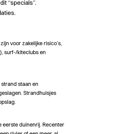
dit
“specials”
.
aties.
jn voor zakelijke risico’s,
, surf-/kiteclubs en
 strand staan en
geslagen. Strandhuisjes
opslag.
e eerste duinenrij. Recenter
en rivier of een meer, al