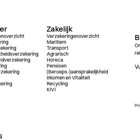
ier
Zakelijk
B
enoverzicht
Verzekeringenoverzicht
ring
Maritiem
On
ekering
Transport
re
kheidsverzekering
Agrarisch
ndverzekering
Horeca
ing
Pensioen
rzekering
(Beroeps-)aansprakelijkheid
Inkomen en Vitaliteit
kering
Recycling
KIVI
Pr
s