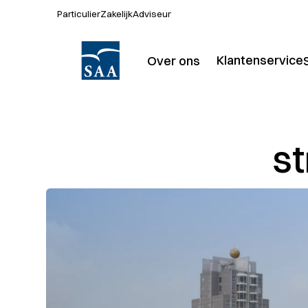
Particulier
Zakelijk
Adviseur
Klantenservice
Over ons
Over SAA
P
Kantoren
Actueel
Werken bij
s