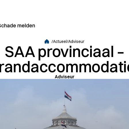
Schade melden
articulier/Zakelijk
/
Actueel
/
Adviseur
SAA provinciaal –
Grootzakelijk
trandaccommodati
Adviseur