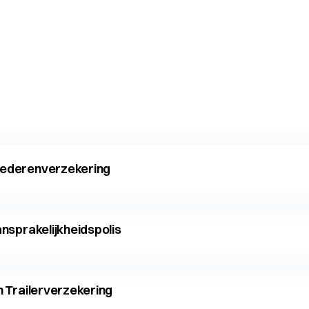
ederenverzekering
nsprakelijkheidspolis
 Trailerverzekering