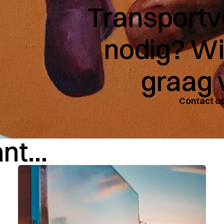
Transportv
nodig? Wi
graag 
Contact 
t...