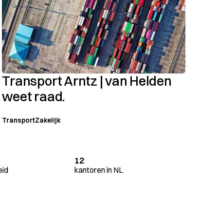
Transport Arntz | van Helden
weet raad.
Transport
Zakelijk
12
eid
kantoren in NL