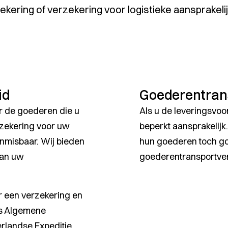
ering of verzekering voor logistieke aansprakelij
id
Goederentran
r de goederen die u
Als u de leveringsvo
rzekering voor uw
beperkt aansprakelijk
onmisbaar. Wij bieden
hun goederen toch go
van uw
goederentransportve
r een verzekering en
ls Algemene
rlandse Expeditie