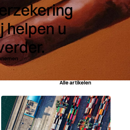
erzekering
j helpen u
verder.
opnemen
Alle artikelen