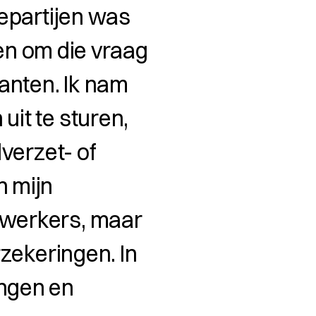
epartijen was
ren om die vraag
anten. Ik nam
it te sturen,
verzet- of
 mijn
ewerkers, maar
zekeringen. In
ngen en