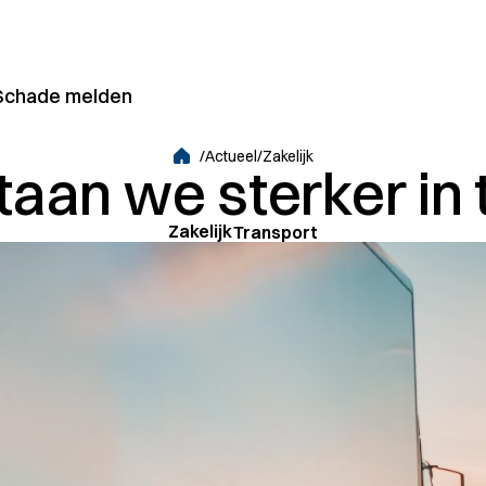
Schade melden
articulier/Zakelijk
/
Actueel
/
Zakelijk
aan we sterker in 
Grootzakelijk
Zakelijk
Transport