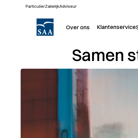
Particulier
Zakelijk
Adviseur
Klantenservice
Over ons
Over SAA
P
Samen st
Kantoren
Actueel
Werken bij