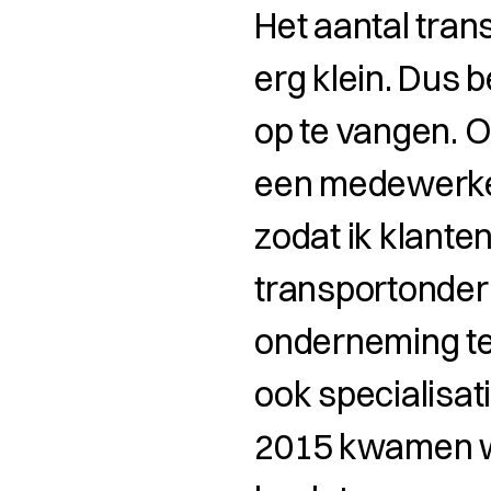
Het aantal tran
erg klein. Dus 
op te vangen. O
een medewerker
zodat ik klante
transportonder
onderneming t
ook specialisat
2015 kwamen we