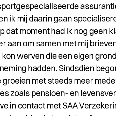
sportgespecialiseerde assuranti
ben ik mij daarin gaan specialise
p dat moment had ik nog geen kl
 aan om samen met mij brieven u
n kon werven die een eigen grond
neming hadden. Sindsdien begon
e groeien met steeds meer med
ies zoals pensioen- en levensver
 in contact met SAA Verzekeri