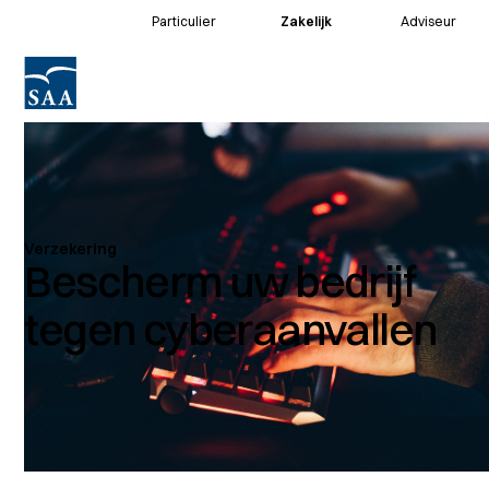
Particulier
Zakelijk
Adviseur
Voor klanten
Voor adviseurs
Verzekering
Bescherm uw bedrijf
tegen cyberaanvallen