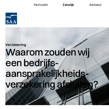
Particulier
Zakelijk
Adviseur
Voor klanten
Voor adviseurs
Verzekering
Waarom zouden wij
een bedrijfs­
aansprakelijkheids­
verzekering afsluiten?