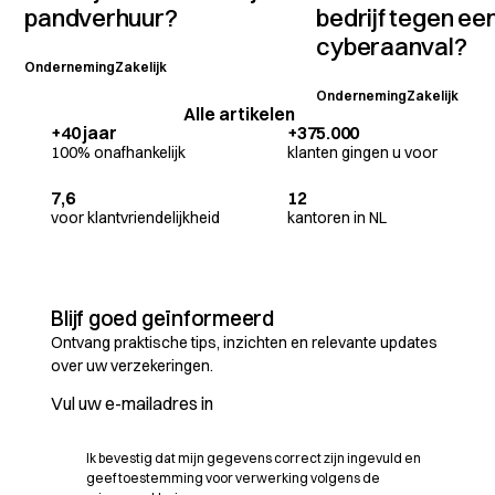
pandverhuur?
bedrijf tegen ee
cyberaanval?
Onderneming
Zakelijk
Onderneming
Zakelijk
Alle artikelen
+40 jaar
+375.000
100% onafhankelijk
klanten gingen u voor
7,6
12
voor klantvriendelijkheid
kantoren in NL
Blijf goed geïnformeerd
Ontvang praktische tips, inzichten en relevante updates
over uw verzekeringen.
Ik bevestig dat mijn gegevens correct zijn ingevuld en
geef toestemming voor verwerking volgens de