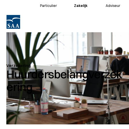
Particulier
Zakelijk
Adviseur
Voor klanten
Voor adviseurs
Verzekering
Huurdersbelangverzek
ering