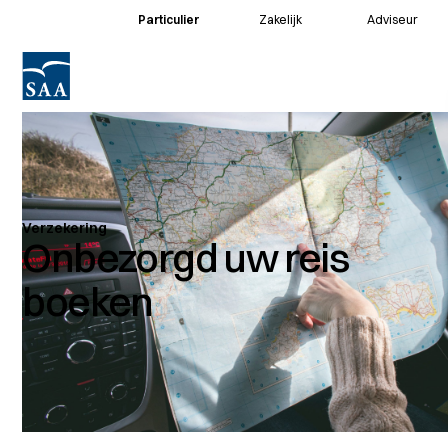
Particulier
Zakelijk
Adviseur
Voor klanten
Voor adviseurs
Verzekering
Onbezorgd uw reis
boeken