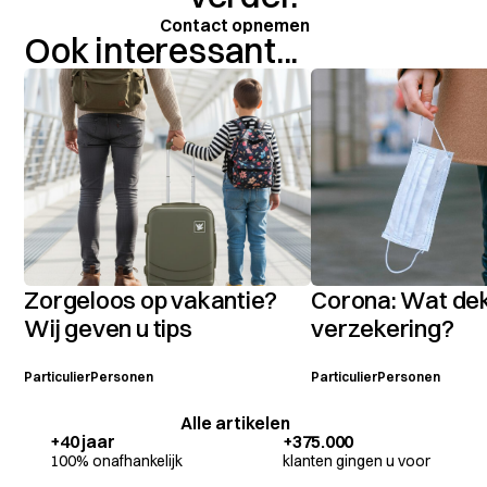
Contact opnemen
Ook interessant...
Zorgeloos op vakantie?
Corona: Wat dek
Wij geven u tips
verzekering?
Particulier
Personen
Particulier
Personen
Alle artikelen
+40 jaar
+375.000
100% onafhankelijk
klanten gingen u voor