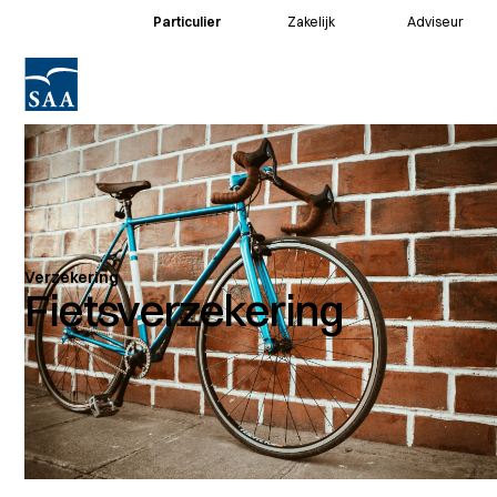
Particulier
Zakelijk
Adviseur
Voor klanten
Voor adviseurs
Verzekering
Fietsverzekering