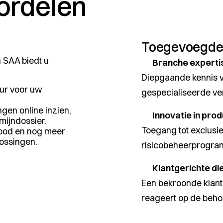
ordelen
Toegevoegde
 SAA biedt u
Branche experti
Diepgaande kennis v
eur voor uw
gespecialiseerde ve
gen online inzien,
Innovatie in pr
/mijndossier
.
Toegang tot exclus
bod en nog meer
ossingen.
risicobeheerprogra
Klantgerichte di
Een bekroonde klante
reageert op de behoe