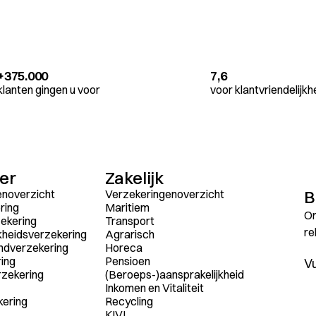
+375.000
7,6
klanten gingen u voor
voor klantvriendelijkh
ier
Zakelijk
B
enoverzicht
Verzekeringenoverzicht
ring
Maritiem
On
ekering
Transport
re
kheidsverzekering
Agrarisch
ndverzekering
Horeca
ing
Pensioen
rzekering
(Beroeps-)aansprakelijkheid
Inkomen en Vitaliteit
kering
Recycling
KIVI