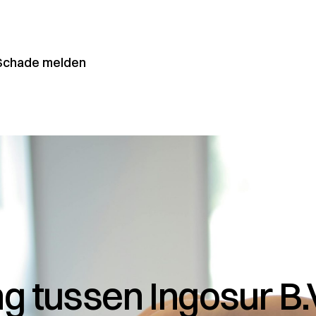
Schade melden
articulier/Zakelijk
Grootzakelijk
 tussen Ingosur B.V