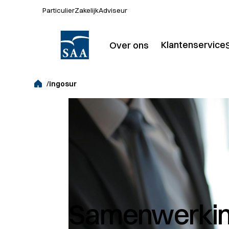
Particulier
Zakelijk
Adviseur
Klantenservice
Over ons
Over SAA
P
Kantoren
/
ingosur
Actueel
Werken bij
Samenwerking