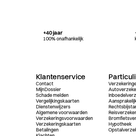
+40 jaar
100% onafhankelijk
Klantenservice
Particul
Contact
Verzekering
MijnDossier
Autoverzeke
Schade melden
Inboedelverz
Vergelijkingskaarten
Aansprakelij
Dienstenwijzers
Rechtsbijsta
Algemene voorwaarden
Reisverzeker
Verzekeringsvoorwaarden
Bromfietsve
Verzekeringskaarten
Hypotheek
Betalingen
Opstalverze
Klachten