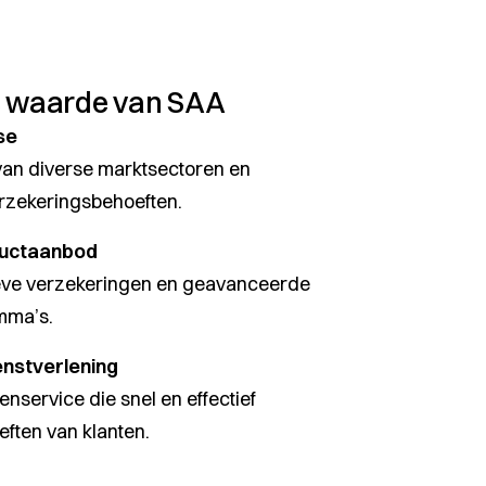
 waarde van SAA
se
an diverse marktsectoren en
rzekeringsbehoeften.
oductaanbod
ieve verzekeringen en geavanceerde
mma’s.
enstverlening
nservice die snel en effectief
ften van klanten.