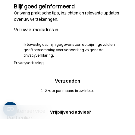
Blijf goed geïnformeerd
Ontvang praktische tips, inzichten en relevante updates
over uw verzekeringen.
Ik bevestig dat mijn gegevens correct zijn ingevuld en
geef toestemming voor verwerking volgens de
privacyverklaring.
Privacyverklaring
1–2 keer per maand in uw inbox.
Klantenservice
Vrijblijvend advies?
Contact
Particulier
MijnDossier
Verzekeringenoverzicht
Zakelijk
Schade melden
Autoverzekering
Verzekeringenoverzicht
Adviseur
Vergelijkingskaarten
Inboedelverzekering