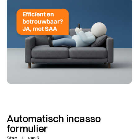
Automatisch incasso
formulier
Stap
1
van
3