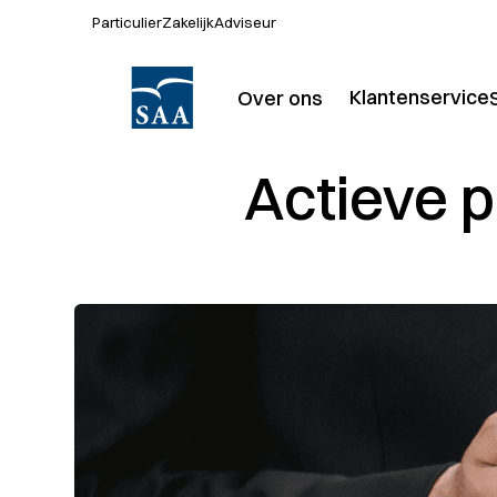
Particulier
Zakelijk
Adviseur
Klantenservice
Over ons
Over SAA
P
Actieve p
Kantoren
Actueel
Werken bij