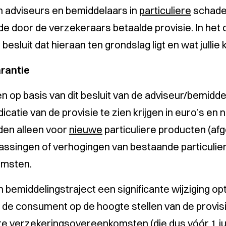
n adviseurs en bemiddelaars in
particuliere
schade
de door de verzekeraars betaalde provisie. In het
esluit dat hieraan ten grondslag ligt en wat julli
arantie
p basis van dit besluit van de adviseur/bemiddela
icatie van de provisie te zien krijgen in euro’s en 
den alleen voor
nieuwe
particuliere producten (afge
assingen of verhogingen van bestaande particulie
omsten.
en bemiddelingstraject een significante wijziging o
 de consument op de hoogte stellen van de provisie
re verzekeringsovereenkomsten (die dus vóór 1 juli