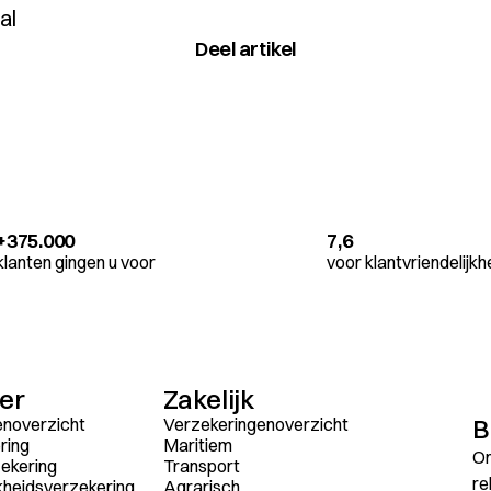
al
Deel artikel
+375.000
7,6
klanten gingen u voor
voor klantvriendelijkh
ier
Zakelijk
B
enoverzicht
Verzekeringenoverzicht
ring
Maritiem
On
ekering
Transport
re
kheidsverzekering
Agrarisch