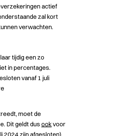
verzekeringen actief
 onderstaande zal kort
e kunnen verwachten.
ar tijdig een zo
niet in percentages.
sloten vanaf 1 juli
re
ptreedt, moet de
. Dit geldt dus
ook
voor
 2024 zijn afgesloten).