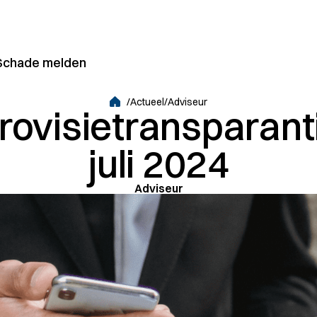
Schade melden
articulier/Zakelijk
/
Actueel
/
Adviseur
rovisietransparant
Grootzakelijk
juli 2024
Adviseur